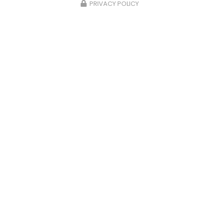
PRIVACY POLICY
CONTACTEZ-NOUS
28/03/2025
EV 09 AVENTURE ENSEMBLE À
MAISONS LAFFITTE