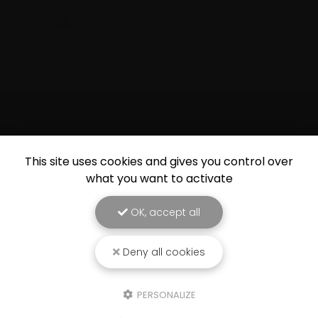
This site uses cookies and gives you control over
what you want to activate
OK, accept all
Deny all cookies
PERSONALIZE
09 87 14 47 00
63 rue de Paris 78600 Maisons-Laffitte