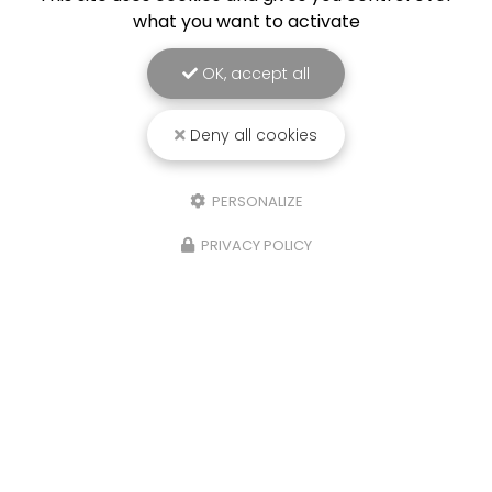
what you want to activate
Nom Prénom
OK, accept all
Société
Deny all cookies
Email
Téléphone
PERSONALIZE
PRIVACY POLICY
Message
J'autorise ce site à conserver l'ensemble des données transmises dans
ce formulaire pour faciliter le suivi et le traitement de ma demande.
(Aucune exploitation commerciale ne sera faite des données conservées.
Voir notre
politique de confidentialité
)