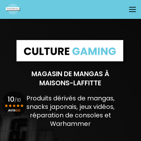
Aller
au
CONTACTEZ-NOUS
contenu
principal
MAGASIN DE MANGAS À
MAISONS-LAFFITTE
Produits dérivés de mangas,
10
/10
snacks japonais, jeux vidéos,
réparation de consoles et
Voir le certificat
Warhammer