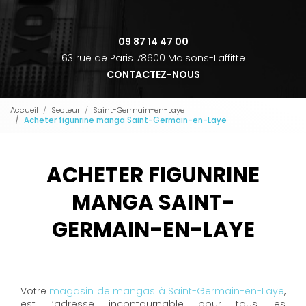
09 87 14 47 00
63 rue de Paris 78600 Maisons-Laffitte
CONTACTEZ-NOUS
Accueil
Secteur
Saint-Germain-en-Laye
Acheter figunrine manga Saint-Germain-en-Laye
ACHETER FIGUNRINE
MANGA SAINT-
GERMAIN-EN-LAYE
Votre
magasin de mangas à Saint-Germain-en-Laye
,
est l’adresse incontournable pour tous les