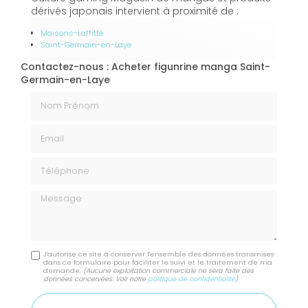
dérivés japonais intervient à proximité de :
Maisons-Laffitte
Saint-Germain-en-Laye
Contactez-nous : Acheter figunrine manga Saint-
Germain-en-Laye
Nom Prénom
Email
Téléphone
Message
J'autorise ce site à conserver l'ensemble des données transmises
dans ce formulaire pour faciliter le suivi et le traitement de ma
demande.
(Aucune exploitation commerciale ne sera faite des
données concervées. Voir notre
politique de confidentialité
)