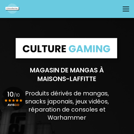
Aller
au
CONTACTEZ-NOUS
contenu
principal
MAGASIN DE MANGAS À
MAISONS-LAFFITTE
Produits dérivés de mangas,
10
/10
snacks japonais, jeux vidéos,
réparation de consoles et
Voir le certificat
Warhammer