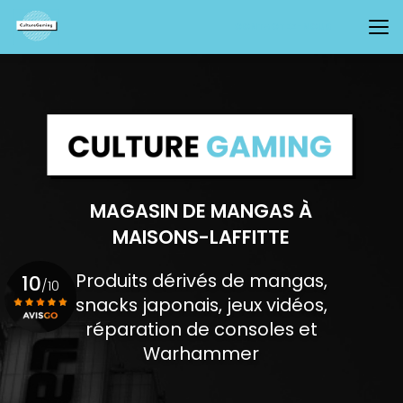
Aller
au
CONTACTEZ-NOUS
contenu
principal
MAGASIN DE MANGAS À
MAISONS-LAFFITTE
Produits dérivés de mangas,
10
/10
snacks japonais, jeux vidéos,
réparation de consoles et
Voir le certificat
Warhammer