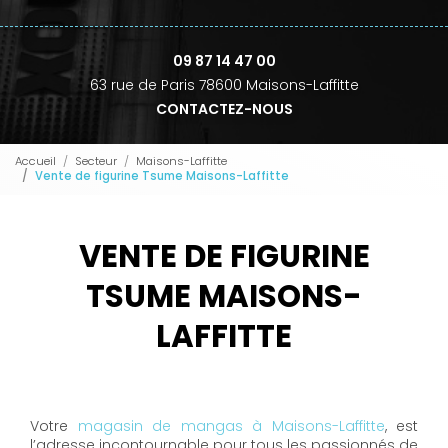
09 87 14 47 00
63 rue de Paris 78600 Maisons-Laffitte
CONTACTEZ-NOUS
Accueil
Secteur
Maisons-Laffitte
Vente de figurine Tsume Maisons-Laffitte
VENTE DE FIGURINE
TSUME MAISONS-
LAFFITTE
Votre
magasin de mangas à Maisons-Laffitte
, est
l’adresse incontournable pour tous les passionnés de