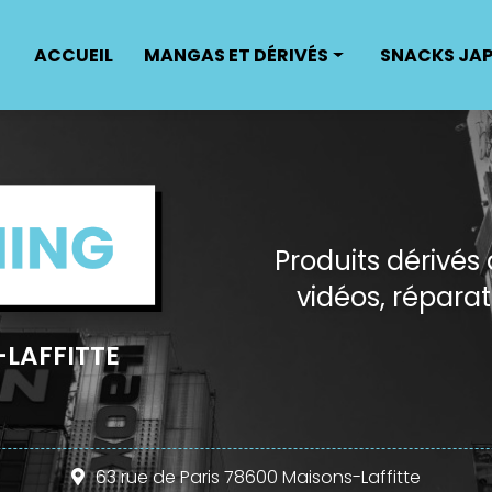
ACCUEIL
MANGAS ET DÉRIVÉS
SNACKS JA
Mangas
Produits dérivés mangas
Produits dérivés
vidéos, répar
LAFFITTE
63 rue de Paris 78600 Maisons-Laffitte