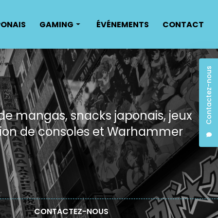
PONAIS
GAMING
ÉVÉNEMENTS
CONTACT
Jeux vidéos
Contactez-nous
Réparation de consoles
 de mangas, snacks japonais, jeux
ation de consoles et Warhammer
CONTACTEZ-NOUS